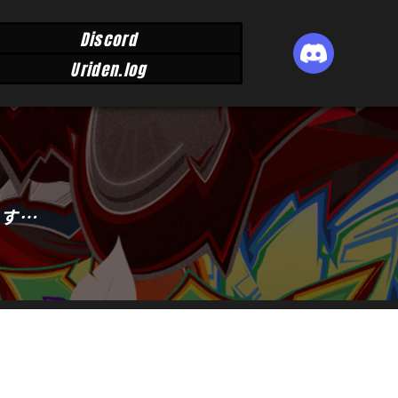
Discord
Uriden.log
ます…