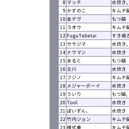
8
マッチ
水炊き,
9
かずのこ
キムチ
10
金デヴ
もつ鍋
11
ラオウ
キムチ
12
FuguTabetai
すき焼
13
ササジマ
水炊き,
14
ナウマン
水炊き
15
あると
もつ鍋
16
立川
水炊き
17
フジノ
キムチ
18
メジャーボーイ
水炊き
19
ういり
もつ鍋,
20
Tool
水炊き
21
ぽいずん、
水炊き
22
竹内ジョン
キムチ
23
様式美
キムチ