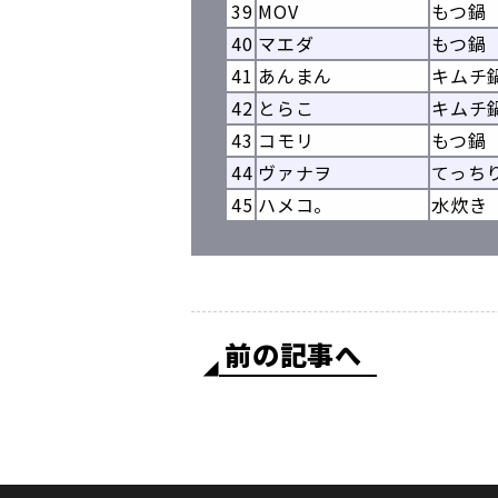
39
MOV
もつ鍋
40
マエダ
もつ鍋
41
あんまん
キムチ
42
とらこ
キムチ
43
コモリ
もつ鍋
44
ヴァナヲ
てっち
45
ハメコ。
水炊き
前の記事へ