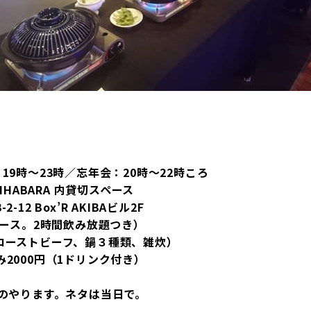
会：19時～23時／忘年会：20時～22時ころ
AKIHABARA 内貸切スペース
ox’R AKIBAビル2F
コース。2時間飲み放題つき）
ストビーフ、鍋３種類、雑炊）
00円（1ドリンク付き）
のやります。ネタは当日で。