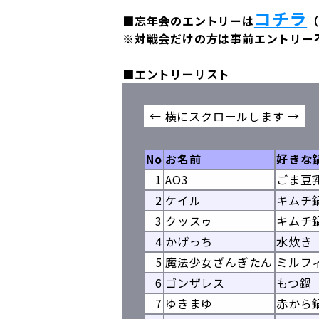
コチラ
■忘年会のエントリーは
（
※対戦会だけの方は事前エントリー
■エントリーリスト
No
お名前
好きな
1
AO3
ごま豆
2
ケイル
キムチ
3
クッスゥ
キムチ鍋
4
かげっち
水炊き
5
魔法少女ざんぎたん
ミルフ
6
ゴンザレス
もつ鍋
7
ゆきまゆ
赤から