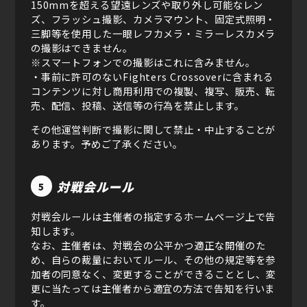
150mmを超える望遠レンズや取り外し可能なレン
ズ、フラッシュ撮影、カメラマウント、固定式照明・
三脚等を使用した一眼レフカメラ・ミラーレスカメラ
の撮影はできません。
※スマートフォンでの撮影はこれに含みません。
・事前に許可のないFighters Crossoverに含まれる
コンテンツに対し商用利用での複製、複写、販売、転
売、配信、投稿、送信等の行為を禁止します。
その他運営判断で撮影に関して禁止・中止することが
あります。予めご了承ください。
対戦会ルール
5
対戦会ルールは主催者の指定するホームページ上で告
知します。
なお、主催者は、対戦会の公平かつ適正な開催のた
め、自らの裁量においてルール、その他の規定等を参
加者の同意なく、変更することができることとし、変
更に当たっては主催者から適宜の方法で告知を行いま
す。