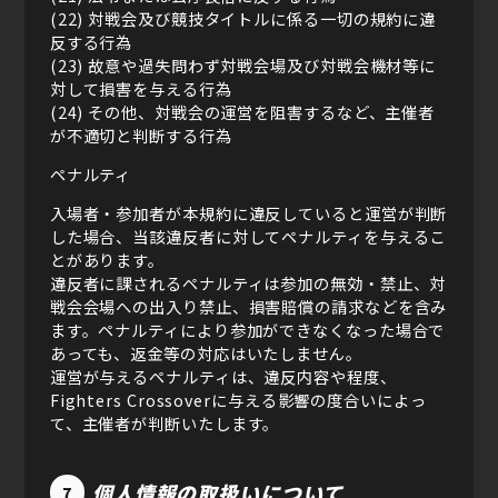
(22) 対戦会及び競技タイトルに係る一切の規約に違
反する行為
(23) 故意や過失問わず対戦会場及び対戦会機材等に
対して損害を与える行為
(24) その他、対戦会の運営を阻害するなど、主催者
が不適切と判断する行為
ペナルティ
入場者・参加者が本規約に違反していると運営が判断
した場合、当該違反者に対してペナルティを与えるこ
とがあります。
違反者に課されるペナルティは参加の無効・禁止、対
戦会会場への出入り禁止、損害賠償の請求などを含み
ます。ペナルティにより参加ができなくなった場合で
あっても、返金等の対応はいたしません。
運営が与えるペナルティは、違反内容や程度、
Fighters Crossoverに与える影響の度合いによっ
て、主催者が判断いたします。
個人情報の取扱いについて
7