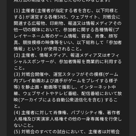
(1) 主催者(主催者が指定する者を含む、以下同様と
する) が運営する各種SNS、ウェブサイト、対戦会に
関連する広報物、印刷物、報道又は情報メディアその
他一切の媒体において、参加者に関する各種情報(プ
レイヤーネーム等のゲーム情報、容姿、肖像、顔写
真、競技模様の映像等をいい、以下総称して「参加者
情報」という) が使用されること。
(2) 主催者、情報メディア、報道メディア又はオフィ
シャルスポンサーが、参加者情報を商業的に利用する
こと。
(3) 対戦会開催中、運営スタッフがその模様(ゲーム
内プレイ動画および選手がゲームをプレイする様子
等) を静止画・動画等で撮影し、インターネット中
継、ウェブサイトやテレビ番組、配信番組において放
映(アーカイブによる自動公衆送信化を含む) するこ
と。
(4) 主催者に対して肖像権、パブリシティ権、著作者
人格権及び実演家人格権その他の一身専属権を行使し
ないこと。
(5) 対戦会のすべての試合において、主催者は対戦会