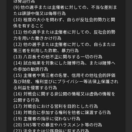
は脅迫行為
(9) 他の選手または主催者に対しての、不当な差別ま
たは誹謗中傷又は侮辱行為
(10) 程度の大小を問わず、自らが反社会的勢力と関
係を有すること
(11) 他の選手または主催者に対しての、反社会的勢
力を用いた働きかけ行為
(12) 他の選手または主催者に対しての、自らまたは
第三者を利用した詐欺、暴力行為
(13) 八百長その他不正に関与する一切の行為
(14) 試合結果を対象にした賭博行為、または賭博へ
の参加の勧誘行為
(15) 主催者や第三者の名誉、信用その他社会的評価
及び財産、権利並びにプライバシー等法律上保護され
る利益を侵害する行為
(16) 対戦会に関する非公開の情報又は虚偽の情報を
公開する行為
(17) 対戦会における営利を目的とした行為
(18) 対戦会に参加する権利を他者に譲渡する行為
(19) 主催者の指示に従わない行為
(20) SNS等での暴言やハラスメント等の行為
(21) 法令または公序良俗に反する行為