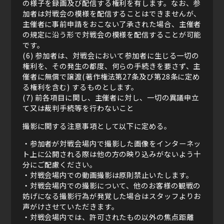
の様子を録画及び配信する権利を有します。なお、参
加者は対戦会の模様を配信することはできませんが、
主催者に事前申請をおこない了承された場合、主催者
の規定に沿う形で対戦会の模様を配信することが可能
です。
(6) 参加者は、対戦会において参加者に生じる一切の
権利を、その発生の都度、何らの手続きを要さず、主
催者に無償で譲渡(著作権法第27条及び第28条に定め
る権利を含む) するものとします。
(7) 前各項目に関し、主催者に対し、一切の異議申立
て又は裁判手続等を行わないこと
撮影に関する注意事項として以下に定める。
・参加者が対戦会場内で撮影した画像をインターネッ
ト上に公開される際は他の方の映り込みがないよう十
分にご配慮ください。
・対戦会場内での動画撮影は原則禁止いたします。
・対戦会場内での撮影について、他のお客様の観戦の
妨げになる撮影行為が発覚した場合はスタッフよりお
声がけさせていただきます。
・対戦会場内では、許可されたもの以外の焦点距離