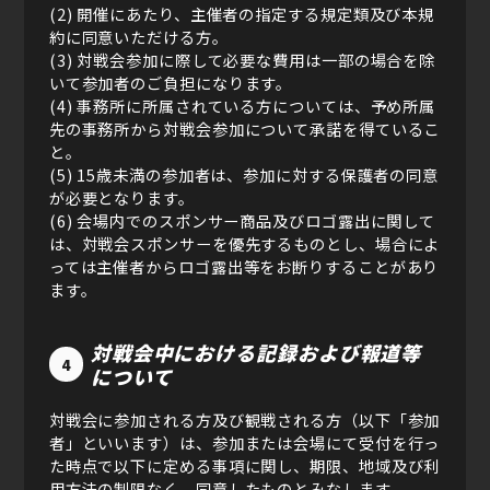
(2) 開催にあたり、主催者の指定する規定類及び本規
約に同意いただける方。
(3) 対戦会参加に際して必要な費用は一部の場合を除
いて参加者のご負担になります。
(4) 事務所に所属されている方については、予め所属
先の事務所から対戦会参加について承諾を得ているこ
と。
(5) 15歳未満の参加者は、参加に対する保護者の同意
が必要となります。
(6) 会場内でのスポンサー商品及びロゴ露出に関して
は、対戦会スポンサーを優先するものとし、場合によ
っては主催者からロゴ露出等をお断りすることがあり
ます。
対戦会中における記録および報道等
4
について
対戦会に参加される方及び観戦される方（以下「参加
者」といいます）は、参加または会場にて受付を行っ
た時点で以下に定める事項に関し、期限、地域及び利
用方法の制限なく、同意したものとみなします。