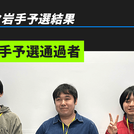
ク岩手予選結果
岩手予選通過者