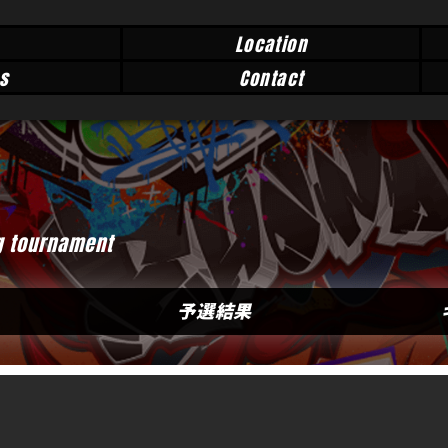
Location
s
Contact
g tournament
予選結果