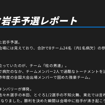
ク岩手予選レポート
た岩手予選。
会場には見えており、合計で8チーム24名（内1名病欠）の
立っていたのが、チーム「柱の男達」。
で病欠のなか、チームメンバー2人で過酷なトーナメントを
昨年度の全国大会出場メンバーで固めた強豪チーム。
キンバリーが爆発。
佐々木選手の本田、とぐろ1/2選手の不知火舞、東北では言
となりました。勝利を決めた瞬間は会場中に拍手が沸き起こ