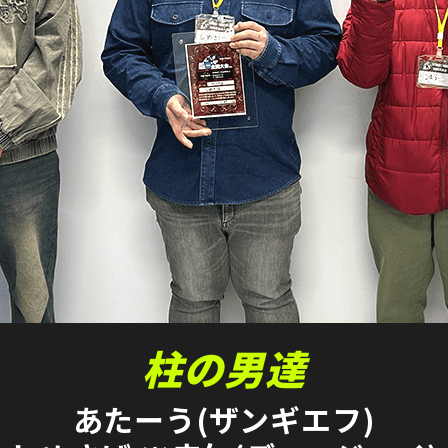
柱の男達
あたーう(ザンギエフ)