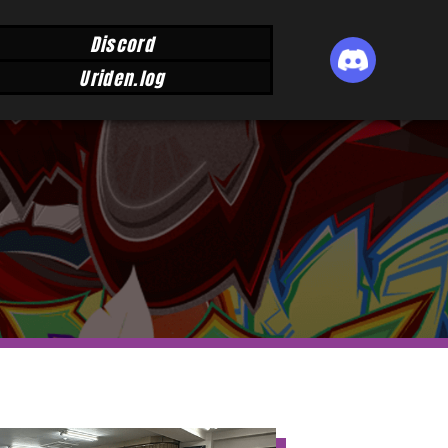
Discord
Uriden.log