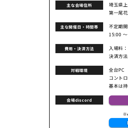
埼玉県上
主な会場住所
第一尾花
不定期開
主な開催日・時間帯
15:00 ～
入場料：2
費用・決済方法
決済方法
全台PC
対戦環境
コントロ
基本は持
会場discord
※